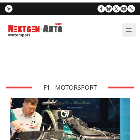
Nextgen-Auto.com
Ouvr
F1 - MOTORSPORT