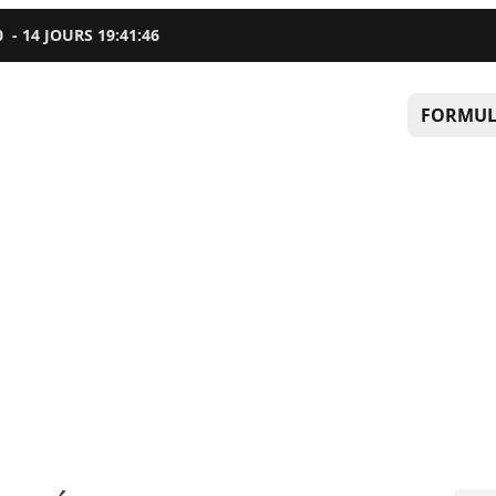
0
-
14
JOURS
19
:
41
:
45
FORMUL