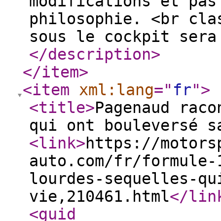
modifications et pas
philosophie. <br cla
sous le cockpit sera
</description
>
</item
>
<item
xml:lang
="
fr
"
>
<title
>
Pagenaud raco
qui ont bouleversé s
<link
>
https://motors
auto.com/fr/formule-
lourdes-sequelles-qu
vie,210461.html
</lin
<guid