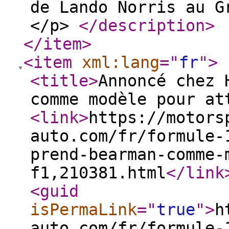
de Lando Norris au G
</p>
</description
>
</item
>
<item
xml:lang
="
fr
"
>
<title
>
Annoncé chez 
comme modèle pour at
<link
>
https://motors
auto.com/fr/formule-
prend-bearman-comme-
f1,210381.html
</link
<guid
isPermaLink
="
true
"
>
h
auto.com/fr/formule-