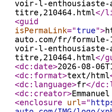
voir-l-enthousiaste-
titre,210464.html
</l
<guid
isPermaLink
="
true
"
>
h
auto.com/fr/formule-
voir-l-enthousiaste-
titre,210464.html
</g
<dc:date
>
2026-08-06T
<dc:format
>
text/html
<dc:language
>
fr
</dc:
<dc:creator
>
Emmanuel
<enclosure
url
="
http
auto.com/IMG/logo/xp