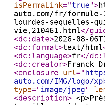
isPermaLink
="
true
"
>
h
auto.com/fr/formule-
lourdes-sequelles-qu
vie,210461.html
</gui
<dc:date
>
2026-08-06T
<dc:format
>
text/html
<dc:language
>
fr
</dc:
<dc:creator
>
Franck D
<enclosure
url
="
http
auto.com/IMG/logo/xp
type
="
image/jpeg
"
le
<description
>
<p>Près