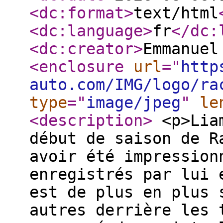
<dc:format
>
text/html
<dc:language
>
fr
</dc:
<dc:creator
>
Emmanuel
<enclosure
url
="
http
auto.com/IMG/logo/ra
type
="
image/jpeg
"
le
<description
>
<p>Liam
début de saison de R
avoir été impression
enregistrés par lui 
est de plus en plus 
autres derrière les 