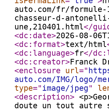
isPermaLink
="
true
"
>
h
auto.com/fr/formule-
chasseur-d-antonelli
une,210401.html
</gui
<dc:date
>
2026-08-06T
<dc:format
>
text/html
<dc:language
>
fr
</dc:
<dc:creator
>
Franck D
<enclosure
url
="
http
auto.com/IMG/logo/me
type
="
image/jpeg
"
le
<description
>
<p>Geor
doute un tout autre 