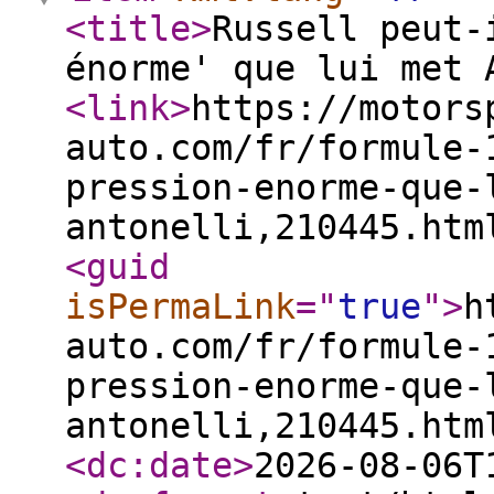
<title
>
Russell peut-
énorme' que lui met 
<link
>
https://motors
auto.com/fr/formule-
pression-enorme-que-
antonelli,210445.htm
<guid
isPermaLink
="
true
"
>
h
auto.com/fr/formule-
pression-enorme-que-
antonelli,210445.htm
<dc:date
>
2026-08-06T