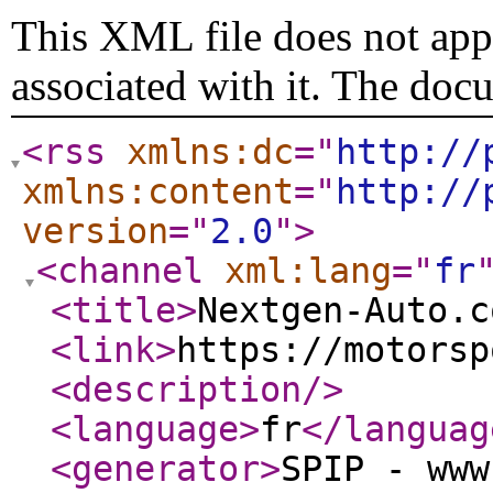
This XML file does not appe
associated with it. The doc
<rss
xmlns:dc
="
http://
xmlns:content
="
http://
version
="
2.0
"
>
<channel
xml:lang
="
fr
<title
>
Nextgen-Auto.c
<link
>
https://motorsp
<description
/>
<language
>
fr
</languag
<generator
>
SPIP - www