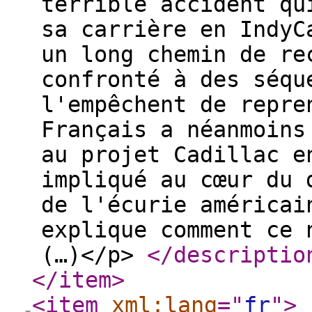
terrible accident qu
sa carrière en IndyC
un long chemin de re
confronté à des séqu
l'empêchent de repre
Français a néanmoins
au projet Cadillac e
impliqué au cœur du 
de l'écurie américai
explique comment ce 
(…)</p>
</descriptio
</item
>
<item
xml:lang
="
fr
"
>