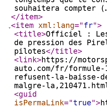
souhaitera compter 
</item
>
<item
xml:lang
="
fr
"
>
<title
>
Officiel : Le
de pression des Pire
pilotes
</title
>
<link
>
https://motors
auto.com/fr/formule-
refusent-la-baisse-d
malgre-la,210471.htm
<guid
isPermaLink
="
true
"
>
h