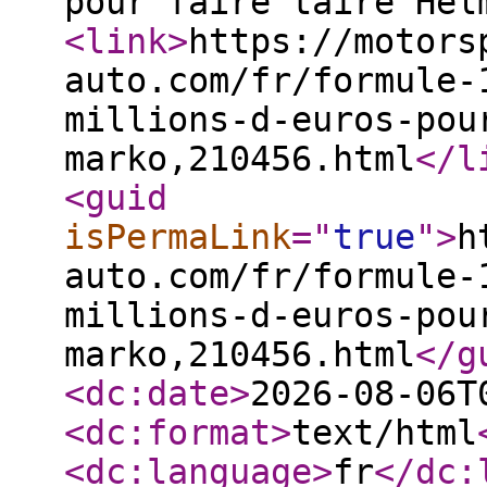
pour faire taire Hel
<link
>
https://motors
auto.com/fr/formule-
millions-d-euros-pou
marko,210456.html
</l
<guid
isPermaLink
="
true
"
>
h
auto.com/fr/formule-
millions-d-euros-pou
marko,210456.html
</g
<dc:date
>
2026-08-06T
<dc:format
>
text/html
<dc:language
>
fr
</dc: