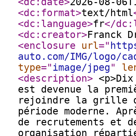
<dc:date
>
2026-08-06T
<dc:format
>
text/html
<dc:language
>
fr
</dc:
<dc:creator
>
Franck D
<enclosure
url
="
http
auto.com/IMG/logo/ca
type
="
image/jpeg
"
le
<description
>
<p>Dix 
est devenue la premi
rejoindre la grille 
période moderne. Apr
de recrutements et d
organisation réparti