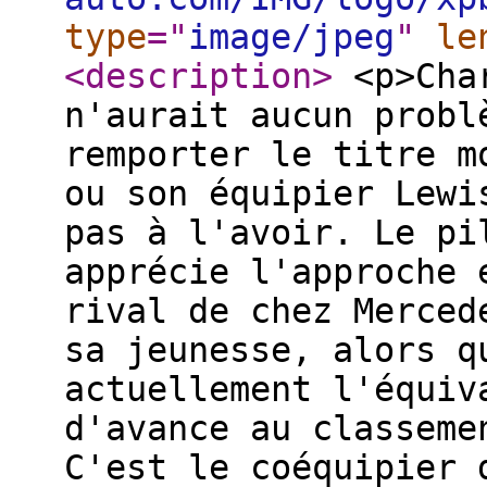
type
="
image/jpeg
"
le
<description
>
<p>Char
n'aurait aucun probl
remporter le titre m
ou son équipier Lewi
pas à l'avoir. Le pi
apprécie l'approche 
rival de chez Merced
sa jeunesse, alors q
actuellement l'équiv
d'avance au classeme
C'est le coéquipier 