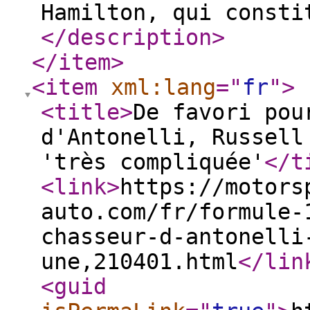
Hamilton, qui consti
</description
>
</item
>
<item
xml:lang
="
fr
"
>
<title
>
De favori pou
d'Antonelli, Russell
'très compliquée'
</t
<link
>
https://motors
auto.com/fr/formule-
chasseur-d-antonelli
une,210401.html
</lin
<guid