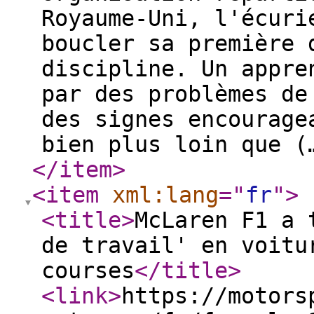
Royaume-Uni, l'écuri
boucler sa première 
discipline. Un appre
par des problèmes de
des signes encourage
bien plus loin que 
</item
>
<item
xml:lang
="
fr
"
>
<title
>
McLaren F1 a 
de travail' en voitu
courses
</title
>
<link
>
https://motors