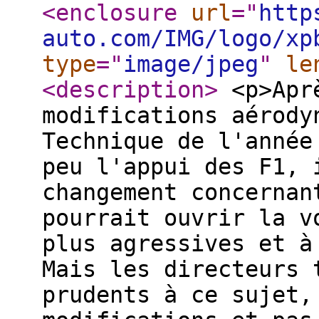
<enclosure
url
="
http
auto.com/IMG/logo/xp
type
="
image/jpeg
"
le
<description
>
<p>Aprè
modifications aérody
Technique de l'année
peu l'appui des F1, 
changement concernan
pourrait ouvrir la v
plus agressives et à
Mais les directeurs 
prudents à ce sujet,