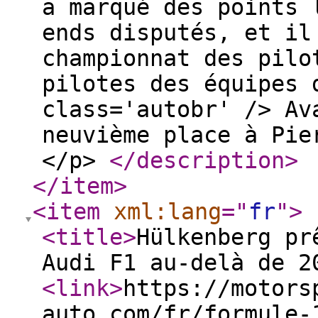
a marqué des points 
ends disputés, et il
championnat des pilo
pilotes des équipes 
class='autobr' /> Av
neuvième place à Pie
</p>
</description
>
</item
>
<item
xml:lang
="
fr
"
>
<title
>
Hülkenberg pr
Audi F1 au-delà de 2
<link
>
https://motors
auto.com/fr/formule-