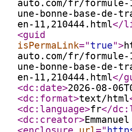
auto.com/fr/formule-
une-bonne-base-de-tr
en-11,210444.html
</l
<guid
isPermaLink
="
true
"
>
h
auto.com/fr/formule-
une-bonne-base-de-tr
en-11,210444.html
</g
<dc:date
>
2026-08-06T
<dc:format
>
text/html
<dc:language
>
fr
</dc:
<dc:creator
>
Emmanuel
<enclosure
url
="
http