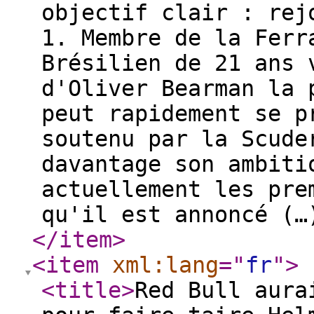
objectif clair : rej
1. Membre de la Ferr
Brésilien de 21 ans 
d'Oliver Bearman la 
peut rapidement se p
soutenu par la Scude
davantage son ambiti
actuellement les pre
qu'il est annoncé (
</item
>
<item
xml:lang
="
fr
"
>
<title
>
Red Bull aura