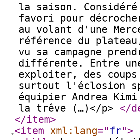
la saison. Considéré
favori pour décroche
au volant d'une Merc
référence du plateau
vu sa campagne prend
différente. Entre un
exploiter, des coups
surtout l'éclosion s
équipier Andrea Kimi
la trêve (…)</p>
</d
</item
>
<item
xml:lang
="
fr
"
>