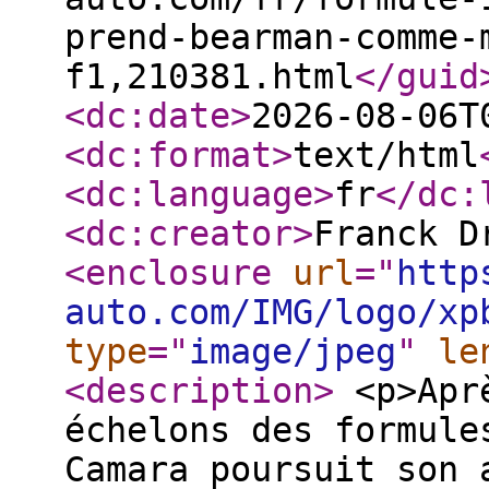
prend-bearman-comme-
f1,210381.html
</guid
<dc:date
>
2026-08-06T
<dc:format
>
text/html
<dc:language
>
fr
</dc:
<dc:creator
>
Franck D
<enclosure
url
="
http
auto.com/IMG/logo/xp
type
="
image/jpeg
"
le
<description
>
<p>Aprè
échelons des formule
Camara poursuit son 