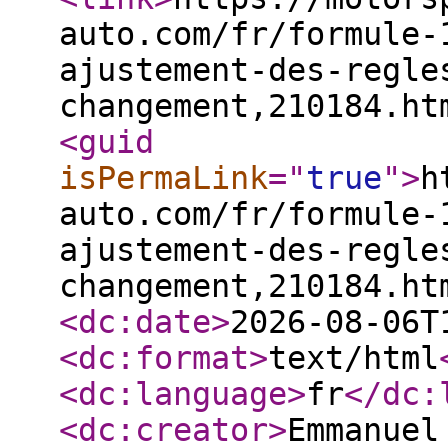
auto.com/fr/formule-
ajustement-des-regle
changement,210184.ht
<guid
isPermaLink
="
true
"
>
h
auto.com/fr/formule-
ajustement-des-regle
changement,210184.ht
<dc:date
>
2026-08-06T
<dc:format
>
text/html
<dc:language
>
fr
</dc:
<dc:creator
>
Emmanuel