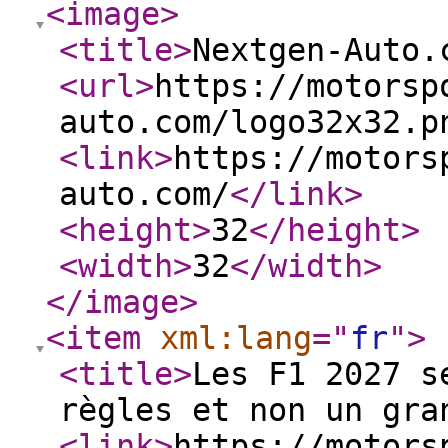
<image
>
<title
>
Nextgen-Auto.
<url
>
https://motorsp
auto.com/logo32x32.p
<link
>
https://motors
auto.com/
</link
>
<height
>
32
</height
>
<width
>
32
</width
>
</image
>
<item
xml:lang
="
fr
"
>
<title
>
Les F1 2027 s
règles et non un gra
<link
>
https://motors