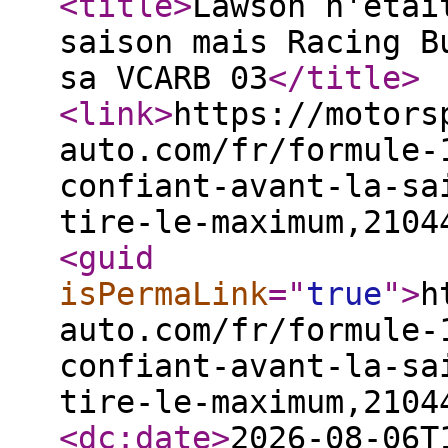
<title
>
Lawson n'étai
saison mais Racing B
sa VCARB 03
</title
>
<link
>
https://motors
auto.com/fr/formule-
confiant-avant-la-sa
tire-le-maximum,2104
<guid
isPermaLink
="
true
"
>
h
auto.com/fr/formule-
confiant-avant-la-sa
tire-le-maximum,2104
<dc:date
>
2026-08-06T