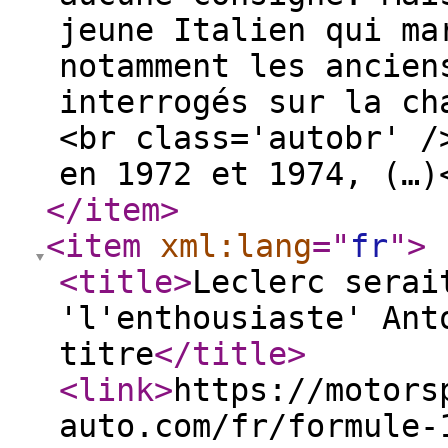
jeune Italien qui ma
notamment les ancien
interrogés sur la ch
<br class='autobr' /
en 1972 et 1974, (…
</item
>
<item
xml:lang
="
fr
"
>
<title
>
Leclerc serai
'l'enthousiaste' Ant
titre
</title
>
<link
>
https://motors
auto.com/fr/formule-