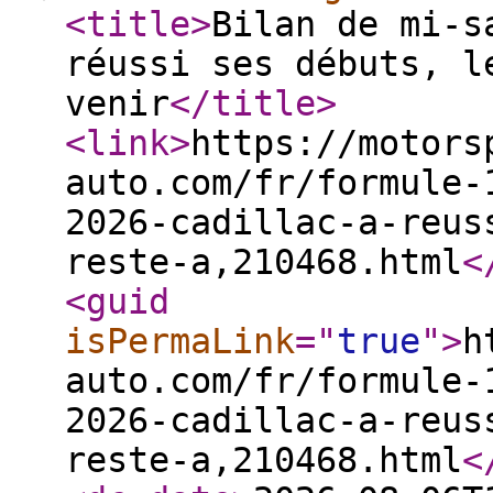
<title
>
Bilan de mi-s
réussi ses débuts, l
venir
</title
>
<link
>
https://motors
auto.com/fr/formule-
2026-cadillac-a-reus
reste-a,210468.html
<
<guid
isPermaLink
="
true
"
>
h
auto.com/fr/formule-
2026-cadillac-a-reus
reste-a,210468.html
<