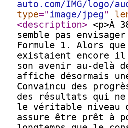
auto.com/IMG/logo/au
type
="
image/jpeg
"
le
<description
>
<p>À 38
semble pas envisager
Formule 1. Alors que
existaient encore il
son avenir au-delà d
affiche désormais un
Convaincu des progrè
des résultats qui ne
le véritable niveau 
assure être prêt à p
longtemps que le con