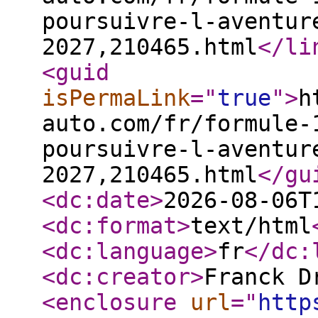
poursuivre-l-aventur
2027,210465.html
</li
<guid
isPermaLink
="
true
"
>
h
auto.com/fr/formule-
poursuivre-l-aventur
2027,210465.html
</gu
<dc:date
>
2026-08-06T
<dc:format
>
text/html
<dc:language
>
fr
</dc:
<dc:creator
>
Franck D
<enclosure
url
="
http