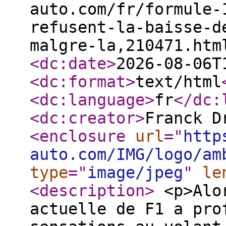
auto.com/fr/formule-
refusent-la-baisse-d
malgre-la,210471.htm
<dc:date
>
2026-08-06T
<dc:format
>
text/html
<dc:language
>
fr
</dc:
<dc:creator
>
Franck D
<enclosure
url
="
http
auto.com/IMG/logo/am
type
="
image/jpeg
"
le
<description
>
<p>Alor
actuelle de F1 a pro