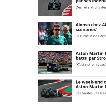
par ses ingén
Des révélations der
Alonso chez Al
scénarios’
La rumeur de Barce
Aston Martin 
battu par Stro
"C’est notre nivea
Le week-end c
Aston Martin 
Les hautes vitesses