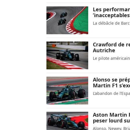
Les performan
’inacceptables
La débâcle de Barc
Crawford de r
Autriche
Le pilote américai
Alonso se pré
Martin F1 s’e
L’abandon de l’Espa
Aston Martin 
peser lourd su
Alonso, Newey, Bria