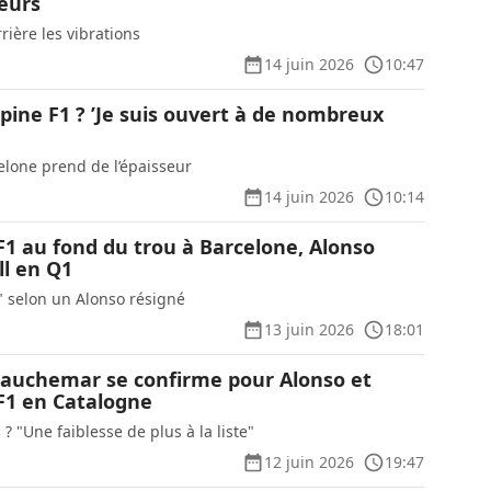
ieurs
rière les vibrations
14 juin 2026
10:47
pine F1 ? ’Je suis ouvert à de nombreux
lone prend de l’épaisseur
14 juin 2026
10:14
F1 au fond du trou à Barcelone, Alonso
ll en Q1
u" selon un Alonso résigné
13 juin 2026
18:01
auchemar se confirme pour Alonso et
F1 en Catalogne
 ? "Une faiblesse de plus à la liste"
12 juin 2026
19:47