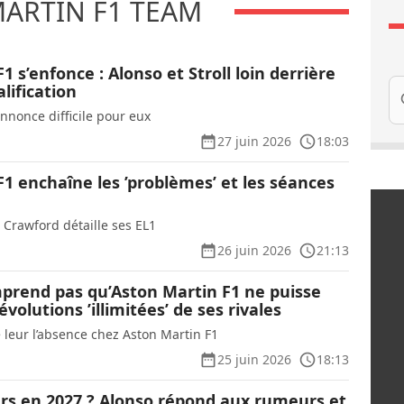
ARTIN F1 TEAM
1 s’enfonce : Alonso et Stroll loin derrière
Re
lification
annonce difficile pour eux
27 juin 2026
18:03
1 enchaîne les ’problèmes’ et les séances
 Crawford détaille ses EL1
26 juin 2026
21:13
prend pas qu’Aston Martin F1 ne puisse
évolutions ’illimitées’ de ses rivales
 leur l’absence chez Aston Martin F1
25 juin 2026
18:13
urs en 2027 ? Alonso répond aux rumeurs et