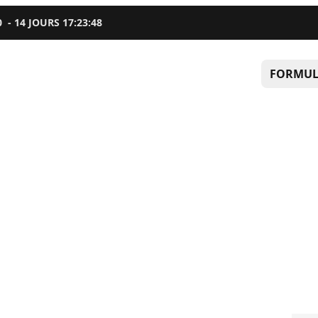
0
-
14
JOURS
17
:
23
:
47
FORMUL