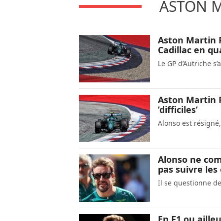
ASTON M
Aston Martin F
Cadillac en qua
Le GP d’Autriche s’
Aston Martin F
’difficiles’
Alonso est résigné,
Alonso ne com
pas suivre les 
Il se questionne de
En F1 ou aille