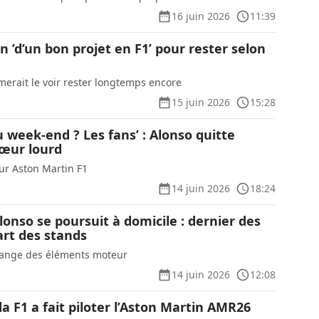
16 juin 2026
11:39
n ’d’un bon projet en F1’ pour rester selon
merait le voir rester longtemps encore
15 juin 2026
15:28
u week-end ? Les fans’ : Alonso quitte
cœur lourd
r Aston Martin F1
14 juin 2026
18:24
Alonso se poursuit à domicile : dernier des
art des stands
hange des éléments moteur
14 juin 2026
12:08
da F1 a fait piloter l’Aston Martin AMR26