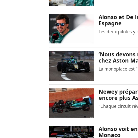
Alonso et De l
Espagne
Les deux pilotes y
’Nous devons re
chez Aston Ma
La monoplace est 
Newey prépare
encore plus A
"Chaque circuit rév
Alonso voit en
Monaco