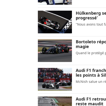
Hülkenberg se 
progressé’
"Nous avons tout fa
Bortoleto répo
magie
Quand le protégé 
Audi F1 franc
les points à S
McNish salue un rés
Audi F1 retrou
reste maudit