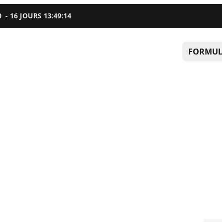
0
-
16
JOURS
13
:
49
:
13
FORMUL