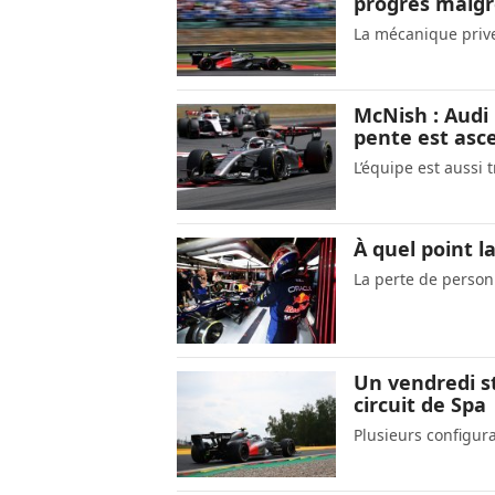
progrès malgr
La mécanique prive
McNish : Audi 
pente est asc
L’équipe est aussi t
À quel point la
La perte de person
Un vendredi st
circuit de Spa
Plusieurs configur