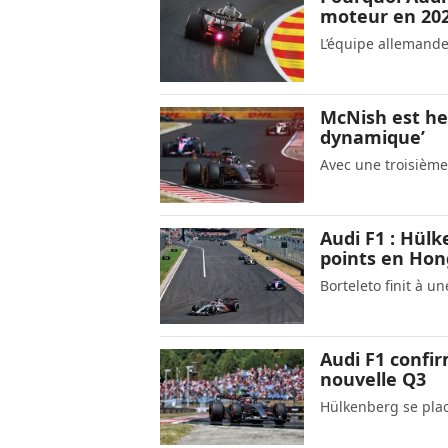
moteur en 20
L’équipe allemande
McNish est he
dynamique’
Avec une troisième
Audi F1 : Hül
points en Hon
Borteleto finit à u
Audi F1 confi
nouvelle Q3
Hülkenberg se plac