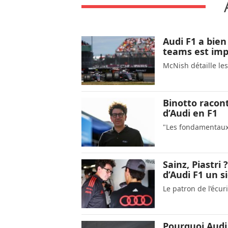
Audi F1 a bien 
teams est imp
McNish détaille le
Binotto racon
d’Audi en F1
"Les fondamentaux 
Sainz, Piastri
d’Audi F1 un s
Le patron de l’écuri
Pourquoi Audi