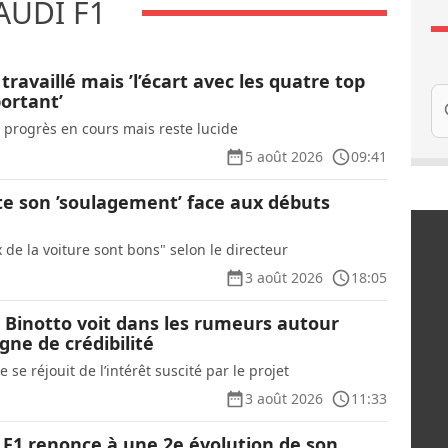
AUDI F1
travaillé mais ’l’écart avec les quatre top
Re
ortant’
s progrès en cours mais reste lucide
5 août 2026
09:41
te son ’soulagement’ face aux débuts
de la voiture sont bons" selon le directeur
3 août 2026
18:05
 ? Binotto voit dans les rumeurs autour
igne de crédibilité
e se réjouit de l’intérêt suscité par le projet
3 août 2026
11:33
 F1 renonce à une 2e évolution de son