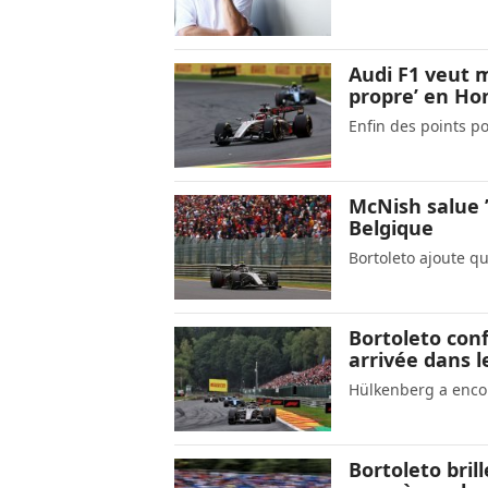
Audi F1 veut 
propre’ en Ho
Enfin des points p
McNish salue ’
Belgique
Bortoleto ajoute qu
Bortoleto con
arrivée dans l
Hülkenberg a enco
Bortoleto bril