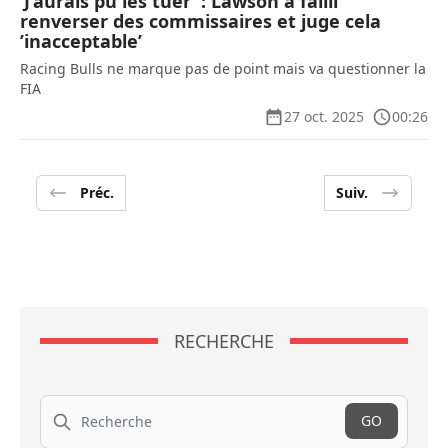
’J’aurais pu les tuer’ : Lawson a failli
renverser des commissaires et juge cela
’inacceptable’
Racing Bulls ne marque pas de point mais va questionner la
FIA
27 oct. 2025
00:26
Préc.
Suiv.
RECHERCHE
Recherche
GO