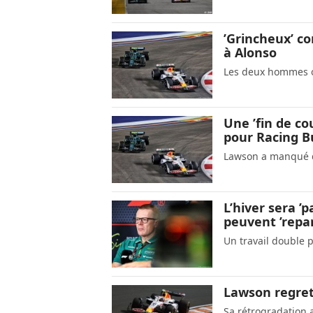
’Grincheux’ co
à Alonso
Les deux hommes on
Une ’fin de co
pour Racing Bu
Lawson a manqué d
L’hiver sera ’
peuvent ’repar
Un travail double
Lawson regret
Sa rétrogradation 