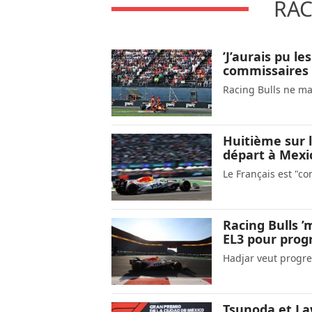
RAC
’J’aurais pu le
commissaires e
Racing Bulls ne ma
Huitième sur l
départ à Mexi
Le Français est "co
Racing Bulls 
EL3 pour prog
Hadjar veut progre
Tsunoda et La