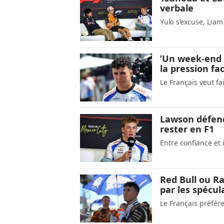
verbale
Yuki s’excuse, Lia
’Un week-end 
la pression fa
Le Français veut f
Lawson défend 
rester en F1
Entre confiance et 
Red Bull ou Ra
par les spécul
Le Français préfére