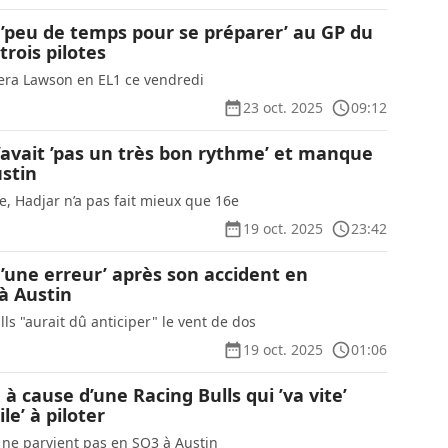
 ’peu de temps pour se préparer’ au GP du
rois pilotes
era Lawson en EL1 ce vendredi
23 oct. 2025
09:12
’avait ’pas un très bon rythme’ et manque
ustin
, Hadjar n’a pas fait mieux que 16e
19 oct. 2025
23:42
’une erreur’ après son accident en
 à Austin
lls "aurait dû anticiper" le vent de dos
19 oct. 2025
01:06
 à cause d’une Racing Bulls qui ’va vite’
ile’ à piloter
 ne parvient pas en SQ3 à Austin