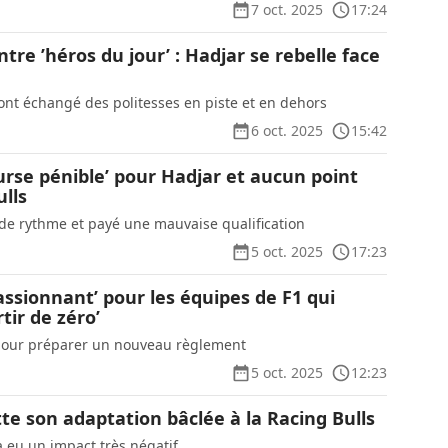
7 oct. 2025
17:24
ntre ’héros du jour’ : Hadjar se rebelle face
t échangé des politesses en piste et en dehors
6 oct. 2025
15:42
urse pénible’ pour Hadjar et aucun point
lls
e rythme et payé une mauvaise qualification
5 oct. 2025
17:23
passionnant’ pour les équipes de F1 qui
tir de zéro’
 pour préparer un nouveau règlement
5 oct. 2025
12:23
te son adaptation bâclée à la Racing Bulls
a eu un impact très négatif