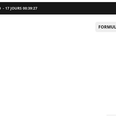
0
-
17
JOURS
00
:
39
:
26
FORMUL