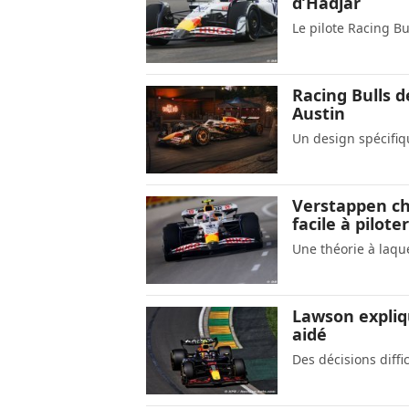
d’Hadjar
Le pilote Racing Bu
Racing Bulls d
Austin
Un design spécifiq
Verstappen cha
facile à pilot
Une théorie à laqu
Lawson expliq
aidé
Des décisions diff