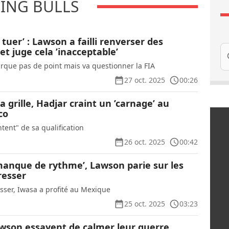
ING BULLS
s tuer’ : Lawson a failli renverser des
Re
t juge cela ’inacceptable’
rque pas de point mais va questionner la FIA
27 oct. 2025
00:26
a grille, Hadjar craint un ’carnage’ au
co
ntent" de sa qualification
26 oct. 2025
00:42
’manque de rythme’, Lawson parie sur les
resser
sser, Iwasa a profité au Mexique
25 oct. 2025
03:23
wson essayent de calmer leur guerre