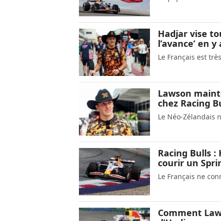
Hadjar vise to
l’avance’ en y
Le Français est tr
Lawson mainte
chez Racing Bu
Le Néo-Zélandais ne
Racing Bulls :
courir un Spri
Le Français ne con
Comment Lawso