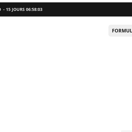
0
-
15
JOURS
06
:
58
:
02
FORMUL