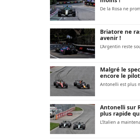
moins !
De la Rosa ne prom
Briatore ne ra
avenir !
L’Argentin reste so
Malgré le spe
encore le pilo
Antonelli est plu
Antonelli sur R
plus rapide qu
L’Italien a mainte