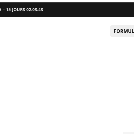
0
-
15
JOURS
02
:
03
:
42
FORMUL