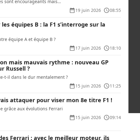
res sont encourageants mais…
19 juin 2026
08:55
les équipes B : la F1 s’interroge sur la
entre équipe A et équipe B ?
17 juin 2026
18:10
ion mais mauvais rythme : nouveau GP
r Russell ?
te-t-il dans le dur mentalement ?
15 juin 2026
11:25
vais attaquer pour viser mon 8e titre F1 !
le grâce aux évolutions Ferrari
15 juin 2026
09:14
des Ferrari : avec le meilleur moteur, ils