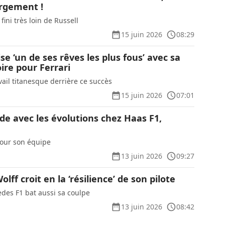
rgement !
 fini très loin de Russell
15 juin 2026
08:29
se ‘un de ses rêves les plus fous’ avec sa
ire pour Ferrari
avail titanesque derrière ce succès
15 juin 2026
07:01
de avec les évolutions chez Haas F1,
our son équipe
13 juin 2026
09:27
olff croit en la ‘résilience’ de son pilote
des F1 bat aussi sa coulpe
13 juin 2026
08:42