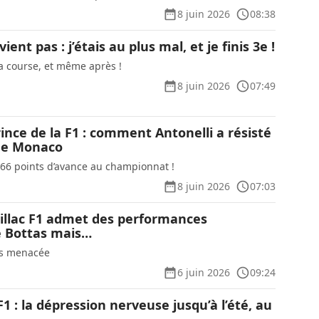
8 juin 2026
08:38
ient pas : j’étais au plus mal, et je finis 3e !
 la course, et même après !
8 juin 2026
07:49
nce de la F1 : comment Antonelli a résisté
 de Monaco
, 66 points d’avance au championnat !
8 juin 2026
07:03
illac F1 admet des performances
e Bottas mais…
as menacée
6 juin 2026
09:24
1 : la dépression nerveuse jusqu’à l’été, au