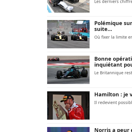
Les derniers chiff
Polémique sur 
suite…
Où fixer la limite 
Bonne opérat
inquiétant pou
Le Britannique res
Hamilton : je 
Il redevient possib
Norris a peur 