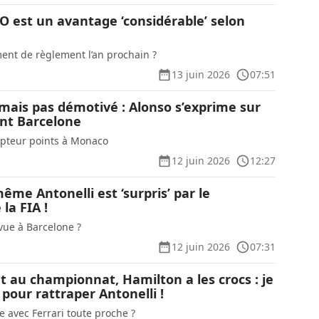
UO est un avantage ‘considérable’ selon
nt de règlement l’an prochain ?
13 juin 2026
07:51
 mais pas démotivé : Alonso s’exprime sur
nt Barcelone
mpteur points à Monaco
12 juin 2026
12:27
ême Antonelli est ‘surpris’ par le
la FIA !
vue à Barcelone ?
12 juin 2026
07:31
 au championnat, Hamilton a les crocs : je
 pour rattraper Antonelli !
e avec Ferrari toute proche ?