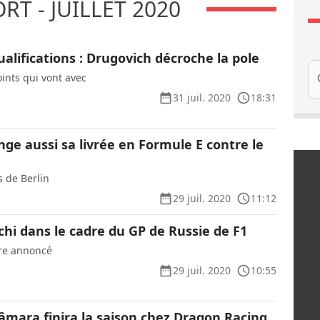
T - JUILLET 2020
ualifications : Drugovich décroche la pole
Re
ints qui vont avec
31 juil. 2020
18:31
ge aussi sa livrée en Formule E contre le
s de Berlin
29 juil. 2020
11:12
tchi dans le cadre du GP de Russie de F1
ore annoncé
29 juil. 2020
10:55
âmara finira la saison chez Dragon Racing