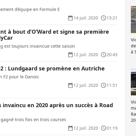
ement d’équipe en Formule E
14 juil. 2020
13:21
ent à bout d’O’Ward et signe sa première
dyCar
Vi
de
g est toujours invaincue cette saison
à 
12 juil. 2020
20:43
e 2 : Lundgaard se promène en Autriche
n F2 pour le Danois
12 juil. 2020
11:51
Vi
s invaincu en 2020 après un succès à Road
ma
Ra
 gagné trois fois en trois courses
20
12 juil. 2020
01:19