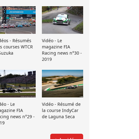
déos - Résumés
Vidéo - Le
s courses WTCR
magazine FIA
Suzuka
Racing news n°30 -
2019
déo - Le
Vidéo - Résumé de
gazine FIA
la course IndyCar
cing news n°29 -
de Laguna Seca
19