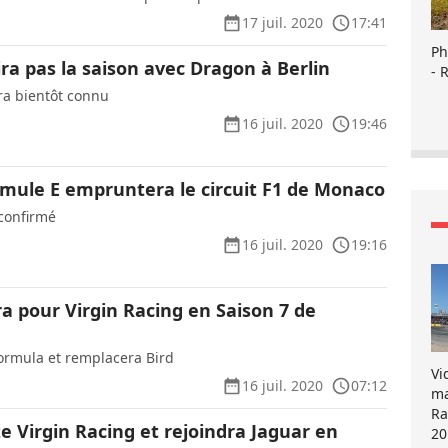
17 juil. 2020
17:41
Ph
ira pas la saison avec Dragon à Berlin
- 
ra bientôt connu
16 juil. 2020
19:46
ormule E empruntera le circuit F1 de Monaco
 confirmé
16 juil. 2020
19:16
ra pour Virgin Racing en Saison 7 de
Formula et remplacera Bird
Vi
16 juil. 2020
07:12
ma
Ra
e Virgin Racing et rejoindra Jaguar en
20