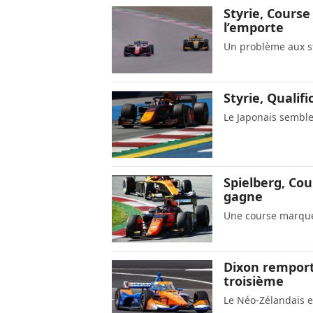
Styrie, Cours
l’emporte
Un problème aux st
Styrie, Qualif
Le Japonais semble 
Spielberg, Co
gagne
Une course marqué
Dixon remport
troisième
Le Néo-Zélandais e