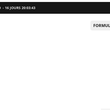
0
-
16
JOURS
20
:
03
:
43
FORMUL