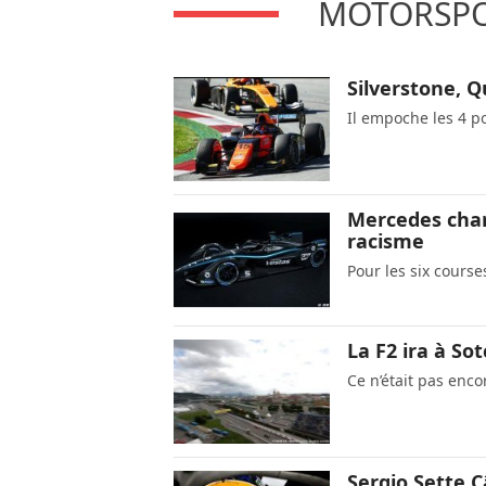
MOTORSPOR
Silverstone, Q
Il empoche les 4 po
Mercedes chan
racisme
Pour les six course
La F2 ira à So
Ce n’était pas enc
Sergio Sette C