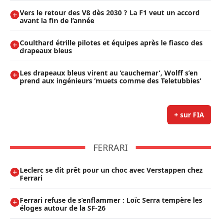
Vers le retour des V8 dès 2030 ? La F1 veut un accord
avant la fin de l’année
Coulthard étrille pilotes et équipes après le fiasco des
drapeaux bleus
Les drapeaux bleus virent au ’cauchemar’, Wolff s’en
prend aux ingénieurs ’muets comme des Teletubbies’
+ sur FIA
FERRARI
Leclerc se dit prêt pour un choc avec Verstappen chez
Ferrari
Ferrari refuse de s’enflammer : Loïc Serra tempère les
éloges autour de la SF-26