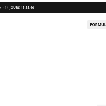
0
-
14
JOURS
15
:
55
:
39
FORMUL