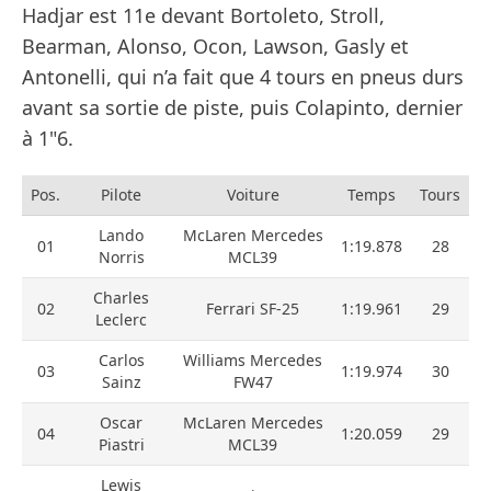
Hadjar est 11e devant Bortoleto, Stroll,
Bearman, Alonso, Ocon, Lawson, Gasly et
Antonelli, qui n’a fait que 4 tours en pneus durs
avant sa sortie de piste, puis Colapinto, dernier
à 1"6.
Pos.
Pilote
Voiture
Temps
Tours
Lando
McLaren Mercedes
01
1:19.878
28
Norris
MCL39
Charles
02
Ferrari SF-25
1:19.961
29
Leclerc
Carlos
Williams Mercedes
03
1:19.974
30
Sainz
FW47
Oscar
McLaren Mercedes
04
1:20.059
29
Piastri
MCL39
Lewis