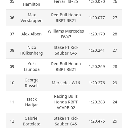
05
Ferrari SF-25
1:20.070
26
Hamilton
Max
Red Bull Honda
06
1:20.077
27
Verstappen
RBPT RB21
Williams Mercedes
07
Alex Albon
1:20.179
28
FW47
Nico
Stake F1 Kick
08
1:20.241
27
Hülkenberg
Sauber C45
Yuki
Red Bull Honda
09
1:20.269
28
Tsunoda
RBPT RB21
George
10
Mercedes W16
1:20.276
29
Russell
Racing Bulls
Isack
11
Honda RBPT
1:20.383
24
Hadjar
VCARB 02
Gabriel
Stake F1 Kick
12
1:20.475
25
Bortoleto
Sauber C45