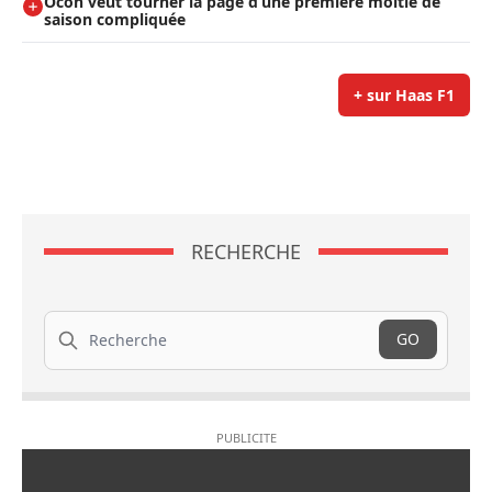
Ocon veut tourner la page d’une première moitié de
saison compliquée
+ sur Haas F1
RECHERCHE
Recherche
GO