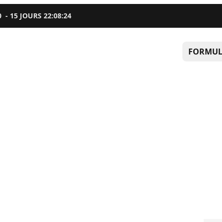
0
-
15
JOURS
22
:
08
:
23
FORMUL