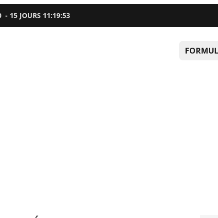
0
-
15
JOURS
11
:
19
:
52
FORMUL