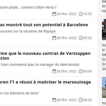
Dé
Gr
autre pilote... comme Colton Herta ?
Ho
28 févr. 2022
10:35
pas montré tout son potentiel à Barcelone
surant sur la situation de l’équipe
28 févr. 2022
09:52
Vi
le
irme que le nouveau contrat de Verstappen
Dé
ation
Gr
Gr
nt bien commencé avec le manager du Néerlandais
20
28 févr. 2022
09:09
ren F1 a réussi à maitriser le marsouinage
 de nos éléments de tests"
28 févr. 2022
08:26
Vi