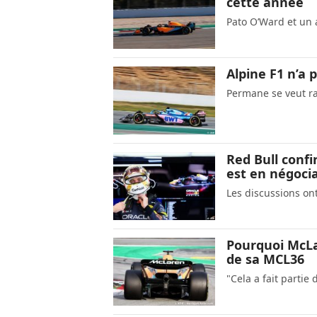
cette année
Pato O’Ward et un 
Alpine F1 n’a 
Permane se veut ras
Red Bull conf
est en négoci
Les discussions o
Pourquoi McLa
de sa MCL36
"Cela a fait partie