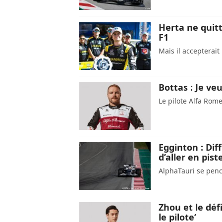
Herta ne quitt
F1
Mais il accepterait
Bottas : Je v
Le pilote Alfa Rom
Egginton : Dif
d’aller en pist
AlphaTauri se pench
Zhou et le déf
le pilote’