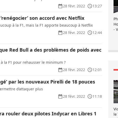
28 févr. 2022
13:27
 ‘renégocier’ son accord avec Netflix
Ph
Ho
aucoup à la F1, mais la F1 apporte beaucoup à Netflix
- 
28 févr. 2022
12:44
que Red Bull a des problèmes de poids avec
à la F1 pour rehausser le minimum ?
28 févr. 2022
12:01
gé’ par les nouveaux Pirelli de 18 pouces
permettre d’attaquer plus
28 févr. 2022
11:18
Vi
a rouler deux pilotes Indycar en Libres 1
le