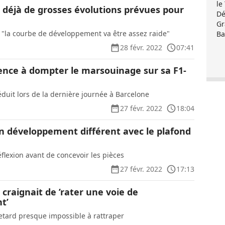
le
 déjà de grosses évolutions prévues pour
Dé
Gr
 "la courbe de développement va être assez raide"
Ba
28 févr. 2022
07:41
nce à dompter le marsouinage sur sa F1-
réduit lors de la dernière journée à Barcelone
27 févr. 2022
18:04
Un développement différent avec le plafond
flexion avant de concevoir les pièces
27 févr. 2022
17:13
craignait de ’rater une voie de
t’
etard presque impossible à rattraper