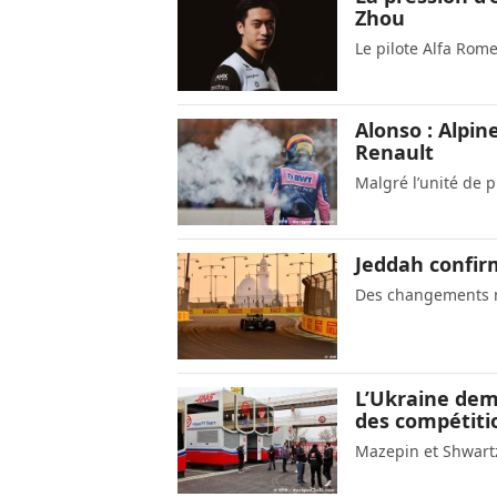
Zhou
Le pilote Alfa Rom
Alonso : Alpin
Renault
Malgré l’unité de 
Jeddah confirm
Des changements m
L’Ukraine dema
des compétiti
Mazepin et Shwar