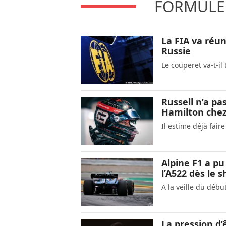
FORMULE 
La FIA va réun
Russie
Le couperet va-t-i
Russell n’a pa
Hamilton che
Il estime déjà fair
Alpine F1 a p
l’A522 dès le
A la veille du déb
La pression d’