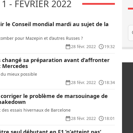
1 - FÉVRIER 2022
ir le Conseil mondial mardi au sujet de la
Re
l tomber pour Mazepin et d’autres Russes ?
28 févr. 2022
19:32
s changé sa préparation avant d’affronter
z Mercedes
e du mieux possible
28 févr. 2022
18:34
u corriger le problème de marsouinage de
 shakedown
ut des essais hivernaux de Barcelone
28 févr. 2022
18:01
être seul débutant en F1 ’n’atteint pas’