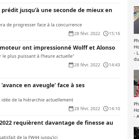
 prédit jusqu’à une seconde de mieux en
sera de progresser face à la concurrence
28 févr. 2022
15:16
Ph
Ho
n moteur ont impressionné Wolff et Alonso
- 
r le plus puissant à l’heure actuelle"
du
28 févr. 2022
14:43
’avance en aveugle’ face à ses
 idée de la hiérarchie actuellement
Ph
28 févr. 2022
14:10
Ho
- 
 2022 requièrent davantage de finesse au
satisfait de la FW44 jusqu’ici