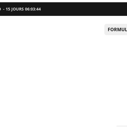
0
-
15
JOURS
06
:
03
:
43
FORMUL