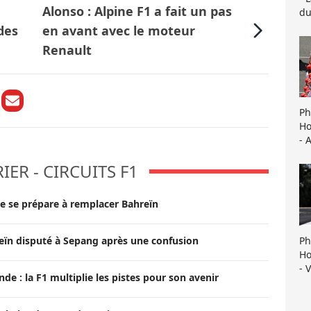
Alonso : Alpine F1 a fait un pas
du
 des
en avant avec le moteur
Renault
Ph
Ho
- 
ER - CIRCUITS F1
ne se prépare à remplacer Bahreïn
Ph
reïn disputé à Sepang après une confusion
Ho
- 
e : la F1 multiplie les pistes pour son avenir