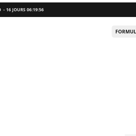
0
-
16
JOURS
06
:
19
:
55
FORMUL