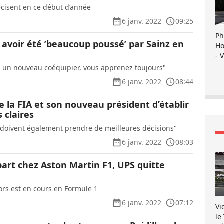
cisent en ce début d’année
6 janv. 2022
09:25
Ph
 avoir été ’beaucoup poussé’ par Sainz en
Ho
- 
 un nouveau coéquipier, vous apprenez toujours"
6 janv. 2022
08:44
e la FIA et son nouveau président d’établir
 claires
doivent également prendre de meilleures décisions"
6 janv. 2022
08:03
part chez Aston Martin F1, UPS quitte
ors est en cours en Formule 1
6 janv. 2022
07:12
Vi
le