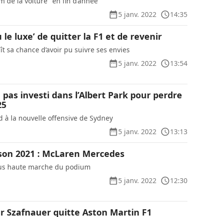
um de la voiture" en fin d’année
5 janv. 2022
14:35
eu le luxe’ de quitter la F1 et de revenir
t sa chance d’avoir pu suivre ses envies
5 janv. 2022
13:54
pas investi dans l’Albert Park pour perdre
25
d à la nouvelle offensive de Sydney
5 janv. 2022
13:13
aison 2021 : McLaren Mercedes
plus haute marche du podium
5 janv. 2022
12:30
ar Szafnauer quitte Aston Martin F1