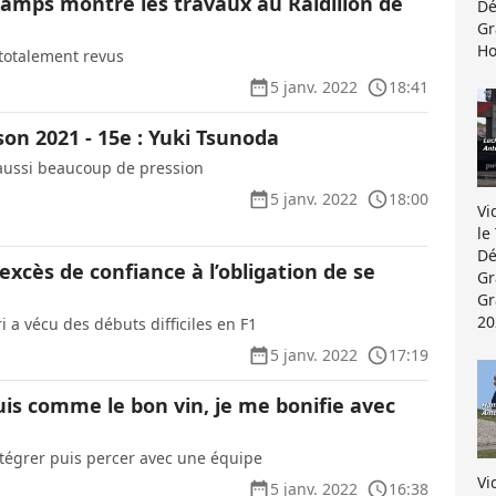
amps montre les travaux au Raidillon de
Dé
Gr
Ho
otalement revus
5 janv. 2022
18:41
ison 2021 - 15e : Yuki Tsunoda
aussi beaucoup de pression
5 janv. 2022
18:00
Vi
le
Dé
’excès de confiance à l’obligation de se
Gr
Gr
20
i a vécu des débuts difficiles en F1
5 janv. 2022
17:19
uis comme le bon vin, je me bonifie avec
tégrer puis percer avec une équipe
Vi
5 janv. 2022
16:38