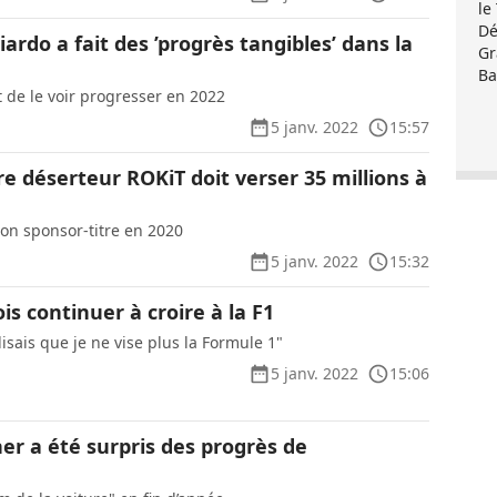
le
Dé
iardo a fait des ’progrès tangibles’ dans la
Gr
Ba
t de le voir progresser en 2022
5 janv. 2022
15:57
re déserteur ROKiT doit verser 35 millions à
on sponsor-titre en 2020
5 janv. 2022
15:32
ois continuer à croire à la F1
disais que je ne vise plus la Formule 1"
5 janv. 2022
15:06
ner a été surpris des progrès de