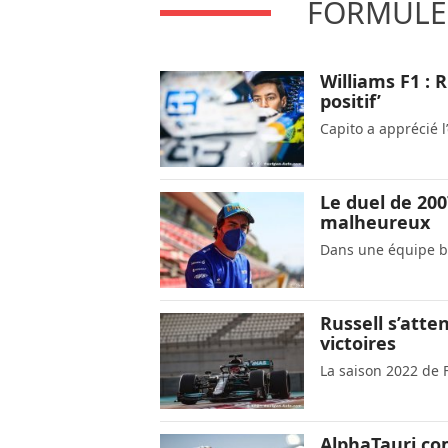
FORMULE 
Williams F1 : R
positif’
Capito a apprécié l
Le duel de 200
malheureux
Dans une équipe br
Russell s’atte
victoires
La saison 2022 de F
AlphaTauri com