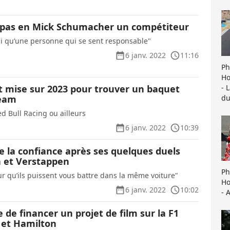
t pas en Mick Schumacher un compétiteur
mi qu’une personne qui se sent responsable"
6 janv. 2022
11:16
Ph
Ho
- 
et mise sur 2023 pour trouver un baquet
du
team
d Bull Racing ou ailleurs
6 janv. 2022
10:39
de la confiance après ses quelques duels
 et Verstappen
Ph
r qu’ils puissent vous battre dans la même voiture"
Ho
6 janv. 2022
10:02
- 
 de financer un projet de film sur la F1
t et Hamilton