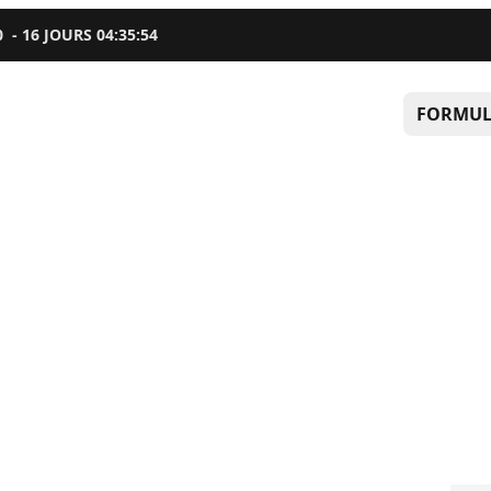
0
-
16
JOURS
04
:
35
:
53
FORMUL