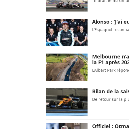
"Il tirait le maxim
Alonso : ’J’ai 
L’Espagnol reconnaî
Melbourne n’a 
la F1 après 20
L’Albert Park répon
Bilan de la s
De retour sur la 
Officiel : Otm