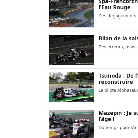
Spa-Francorch
l’Eau Rouge
Des dégagements t
Bilan de la sa
Des erreurs, mais 
Tsunoda : De l
reconstruire
Le pilote AlphaTaur
Mazepin : Je s
l’âge !
Du temps pour s’in