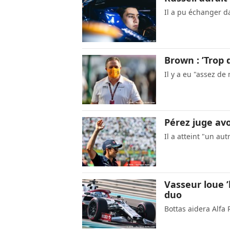
Il a pu échanger d
Brown : ’Trop 
Il y a eu "assez de
Pérez juge avo
Il a atteint "un au
Vasseur loue ’
duo
Bottas aidera Alf