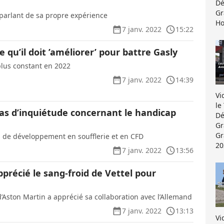
Dé
Gr
 parlant de sa propre expérience
Ho
7 janv. 2022
15:22
e qu’il doit ’améliorer’ pour battre Gasly
lus constant en 2022
7 janv. 2022
14:39
Vi
le
Pas d’inquiétude concernant le handicap
Dé
Gr
Gr
s de développement en soufflerie et en CFD
20
7 janv. 2022
13:56
précié le sang-froid de Vettel pour
d’Aston Martin a apprécié sa collaboration avec l’Allemand
7 janv. 2022
13:13
Vi