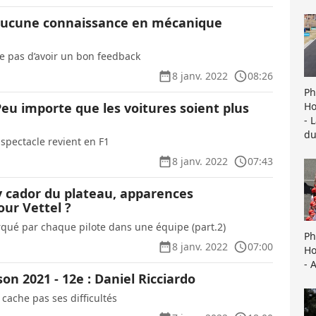
 aucune connaissance en mécanique
e pas d’avoir un bon feedback
8 janv. 2022
08:26
Ph
Ho
eu importe que les voitures soient plus
- 
du
pectacle revient en F1
8 janv. 2022
07:43
y cador du plateau, apparences
ur Vettel ?
qué par chaque pilote dans une équipe (part.2)
Ph
8 janv. 2022
07:00
Ho
- 
son 2021 - 12e : Daniel Ricciardo
 cache pas ses difficultés