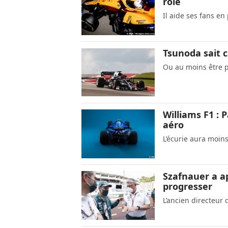
rôle
Il aide ses fans en
Tsunoda sait c
Ou au moins être p
Williams F1 : 
aéro
L’écurie aura moin
Szafnauer a ap
progresser
L’ancien directeur 