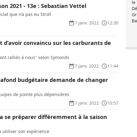
le
ison 2021 - 13e : Sebastian Vettel
Dé
lat que n’a pas eu Stroll
Gr
Ba
7 janv. 2022
12:30
it d’avoir convaincu sur les carburants de
sont ralliés à nous" selon Symonds
7 janv. 2022
11:44
plafond budgétaire demande de changer
quipes de pointe plus dépensières
7 janv. 2022
10:57
 se préparer différemment à la saison
a utiliser son expérience