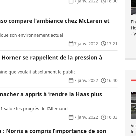
7 janv. 2022
18:00
so compare l’ambiance chez McLaren et
Ph
Ho
- 
1 loue son environnement actuel
7 janv. 2022
17:21
Horner se rappellent de la pression à
aine que voulait absolument le public
7 janv. 2022
16:40
macher a appris à ’rendre la Haas plus
F1 salue les progrès de l’Allemand
7 janv. 2022
16:03
Vi
 : Norris a compris l’importance de son
le