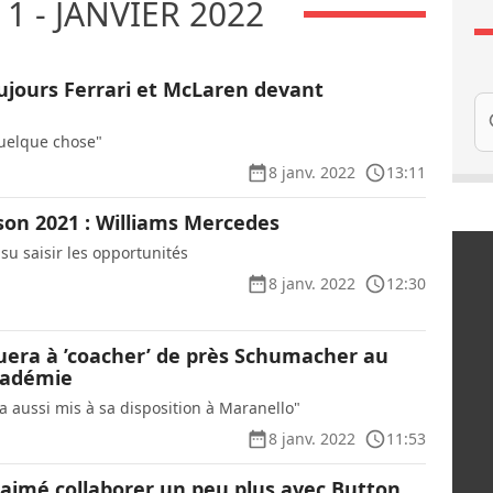
1 - JANVIER 2022
oujours Ferrari et McLaren devant
Re
uelque chose"
8 janv. 2022
13:11
ison 2021 : Williams Mercedes
 su saisir les opportunités
8 janv. 2022
12:30
nuera à ’coacher’ de près Schumacher au
cadémie
a aussi mis à sa disposition à Maranello"
8 janv. 2022
11:53
 aimé collaborer un peu plus avec Button