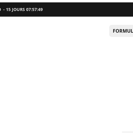
0
-
15
JOURS
07
:
57
:
48
FORMUL