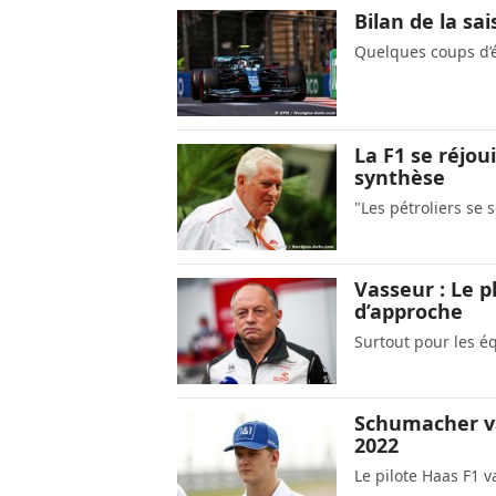
Bilan de la sa
Quelques coups d’éc
La F1 se réjou
synthèse
"Les pétroliers se 
Vasseur : Le 
d’approche
Surtout pour les é
Schumacher va
2022
Le pilote Haas F1 v