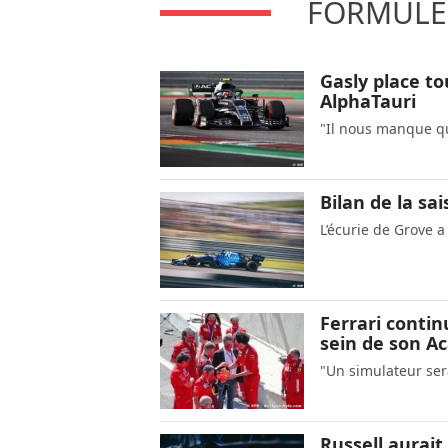
FORMULE 
Gasly place t
AlphaTauri
"Il nous manque q
Bilan de la sa
L’écurie de Grove a
Ferrari conti
sein de son A
"Un simulateur ser
Russell aurait