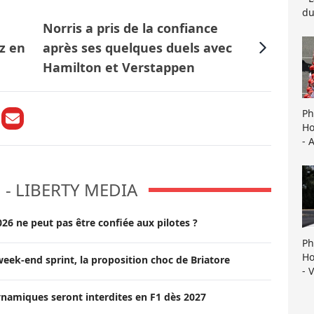
du
Norris a pris de la confiance
z en
après ses quelques duels avec
Hamilton et Verstappen
Ph
Ho
- 
M - LIBERTY MEDIA
026 ne peut pas être confiée aux pilotes ?
Ph
Ho
eek-end sprint, la proposition choc de Briatore
- 
namiques seront interdites en F1 dès 2027