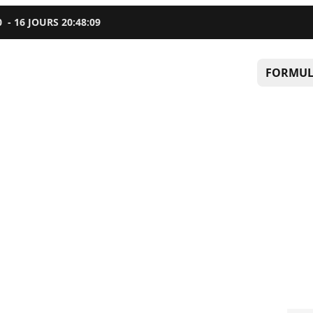
0
-
16
JOURS
20
:
48
:
08
FORMUL