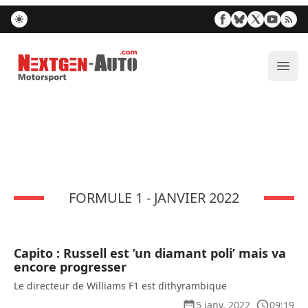
Nextgen-Auto.com
Ouvr
FORMULE 1 - JANVIER 2022
Capito : Russell est ’un diamant poli’ mais va
encore progresser
Le directeur de Williams F1 est dithyrambique
5 janv. 2022
09:19