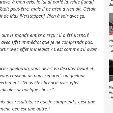
ave, à mon avis. Je lui ai parlé la veille [lundi]
du
l’était peut-être, mais il ne m’en a rien dit. C’était
t de Max [Verstappen]. Rien à voir avec ça,
 que le monde entier a reçu : il a été licencié
Ph
re avec effet immédiat que je ne comprends pas.
Ho
rtir avec effet immédiat ? C’est comme s’il avait
- 
cier quelqu’un, vous devez en discuter avant et
vons convenu de nous séparer’, ou quelque
tement : ’Vous êtes licencié avec effet
Ph
adicale sur quelque chose."
Ho
- 
ts des résultats, ce que je comprends, c’est une
ent, c’en est une autre."