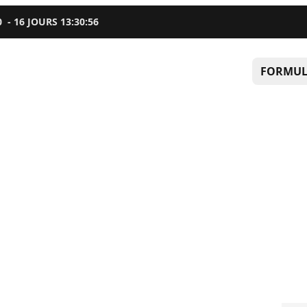
0
-
16
JOURS
13
:
30
:
55
FORMUL