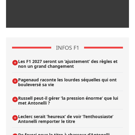
INFOS F1
Les F1 2027 seront un ’ajustement’ des règles et
non un grand changement
Pagenaud raconte les lourdes séquelles qui ont
bouleversé sa vie
Russell peut-il gérer ’la pression énorme’ que lui
met Antonelli ?
Leclerc serait ’heureux’ de voir ’l’enthousiaste’
Antonelli remporter le titre
De favori pour le titre à chasseur d’Antonelli,