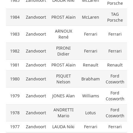
1985
Zandvoort
LAUDA Niki
McLaren
Porsche
TAG
1984
Zandvoort
PROST Alain
McLaren
Porsche
ARNOUX
1983
Zandvoort
Ferrari
Ferrari
René
PIRONI
1982
Zandvoort
Ferrari
Ferrari
Didier
1981
Zandvoort
PROST Alain
Renault
Renault
PIQUET
Ford
1980
Zandvoort
Brabham
Nelson
Cosworth
Ford
1979
Zandvoort
JONES Alan
Williams
Cosworth
ANDRETTI
Ford
1978
Zandvoort
Lotus
Mario
Cosworth
1977
Zandvoort
LAUDA Niki
Ferrari
Ferrari