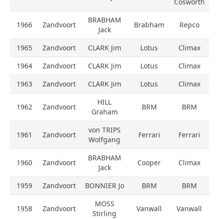
Cosworth
BRABHAM
1966
Zandvoort
Brabham
Repco
Jack
1965
Zandvoort
CLARK Jim
Lotus
Climax
1964
Zandvoort
CLARK Jim
Lotus
Climax
1963
Zandvoort
CLARK Jim
Lotus
Climax
HILL
1962
Zandvoort
BRM
BRM
Graham
von TRIPS
1961
Zandvoort
Ferrari
Ferrari
Wolfgang
BRABHAM
1960
Zandvoort
Cooper
Climax
Jack
1959
Zandvoort
BONNIER Jo
BRM
BRM
MOSS
1958
Zandvoort
Vanwall
Vanwall
Stirling