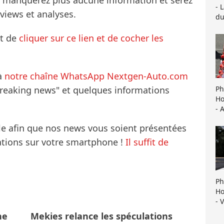
ne manquerez plus aucune information et serez
- 
rviews et analyses.
du
it de
cliquer sur ce lien et de cocher les
à
notre chaîne WhatsApp Nextgen-Auto.com
Ph
breaking news" et quelques informations
Ho
- 
le afin que nos news vous soient présentées
mations sur votre smartphone !
Il suffit de
Ph
Ho
- 
ne
Mekies relance les spéculations