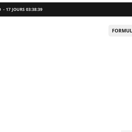
0
-
17
JOURS
03
:
38
:
38
FORMUL