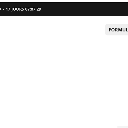
0
-
17
JOURS
07
:
07
:
28
FORMUL