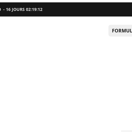
0
-
16
JOURS
02
:
19
:
11
FORMUL