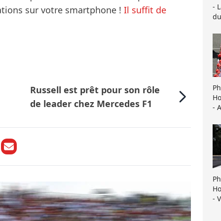
- 
mations sur votre smartphone !
Il suffit de
du
Ph
Russell est prêt pour son rôle
Ho
de leader chez Mercedes F1
- 
Ph
Ho
- 