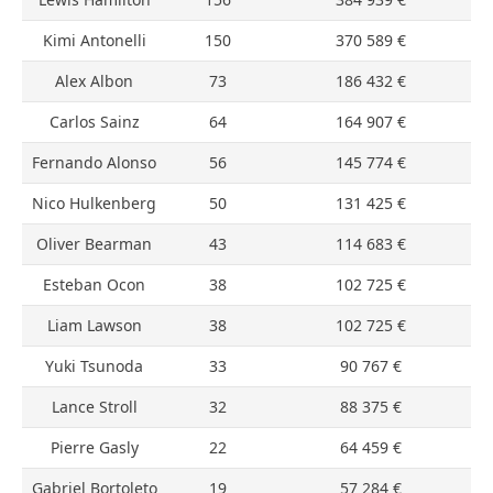
Kimi Antonelli
150
370 589 €
Alex Albon
73
186 432 €
Carlos Sainz
64
164 907 €
Fernando Alonso
56
145 774 €
Nico Hulkenberg
50
131 425 €
Oliver Bearman
43
114 683 €
Esteban Ocon
38
102 725 €
Liam Lawson
38
102 725 €
Yuki Tsunoda
33
90 767 €
Lance Stroll
32
88 375 €
Pierre Gasly
22
64 459 €
Gabriel Bortoleto
19
57 284 €