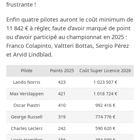
frustrante !
Enfin quatre pilotes auront le coût minimum de
11 842 € à régler, faute d’avoir marqué de point
ou d’avoir participé au championnat en 2025 :
Franco Colapinto, Valtteri Bottas, Sergio Pérez
et Arvid Lindblad.
Pilote
Points 2025
Coût Super Licence 2026
Lando Norris
423
1 023 507 €
Max Verstappen
421
1 018 724 €
Oscar Piastri
410
992 416 €
George Russell
319
774 776 €
Charles Leclerc
242
590 620 €
Lewis Hamilton
156
384 939 €