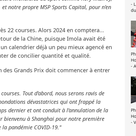
- 
et notre propre MSP Sports Capital, pour n’en
du
rès 22 courses. Alors 2024 en comptera...
retour de la Chine, puisque Imola avait été
c un calendrier déjà un peu mieux agencé en
Ph
ter de concilier quantité et qualité.
Ho
- 
n des Grands Prix doit commencer à entrer
 courses. Tout d’abord, nous serons ravis de
nondations dévastatrices qui ont frappé la
s dernier et ont conduit à l’annulation de la
Ph
Ho
ur bienvenu à Shanghai pour notre première
- 
 de la pandémie COVID-19."