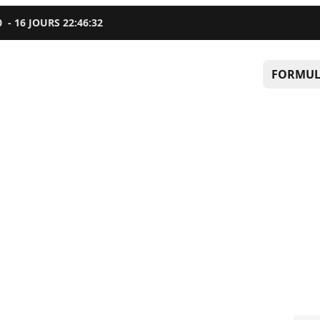
0
-
16
JOURS
22
:
46
:
31
FORMUL