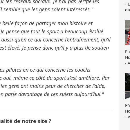
ur les réseaux sociaux. Je n’ai pas vérifié les
- 
l semble que les gens soient intéressés."
du
e belle façon de partager mon histoire et
Je pense que tout le sport a beaucoup évolué.
 aussi qu’en ce qui concerne l’entraînement, qu’il
est élevé. Je pense donc qu’il y a plus de soutien
Ph
Ho
- 
 les pilotes en ce qui concerne les coachs
 oui, même ce côté du sport s’est amélioré. Par
 les gens ont moins peur de chercher de l’aide,
on parle davantage de ces sujets aujourd’hui."
Ph
Ho
- 
lité de notre site ?