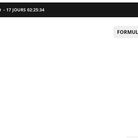
0
-
17
JOURS
02
:
25
:
33
FORMUL