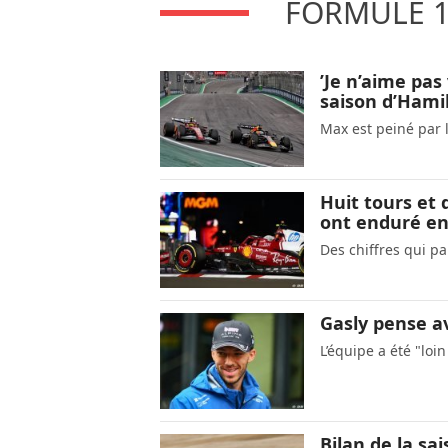
FORMULE 1
’Je n’aime pas
saison d’Hami
Max est peiné par l
Huit tours et d
ont enduré en
Des chiffres qui pa
Gasly pense avo
L’équipe a été "loi
Bilan de la sa