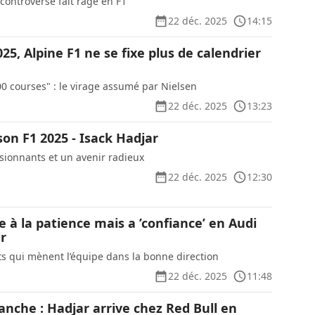
controverse fait rage en F1
22 déc. 2025
14:15
25, Alpine F1 ne se fixe plus de calendrier
00 courses" : le virage assumé par Nielsen
22 déc. 2025
13:23
ison F1 2025 - Isack Hadjar
ionnants et un avenir radieux
22 déc. 2025
12:30
e à la patience mais a ’confiance’ en Audi
ir
s qui mènent l’équipe dans la bonne direction
22 déc. 2025
11:48
nche : Hadjar arrive chez Red Bull en