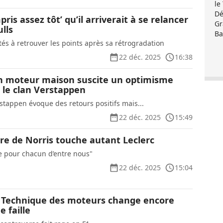
le
Dé
ris assez tôt’ qu’il arriverait à se relancer
Gr
lls
Ba
tés à retrouver les points après sa rétrogradation
22 déc. 2025
16:38
on moteur maison suscite un optimisme
 le clan Verstappen
tappen évoque des retours positifs mais...
22 déc. 2025
15:49
tre de Norris touche autant Leclerc
me pour chacun d’entre nous"
22 déc. 2025
15:04
 Technique des moteurs change encore
e faille