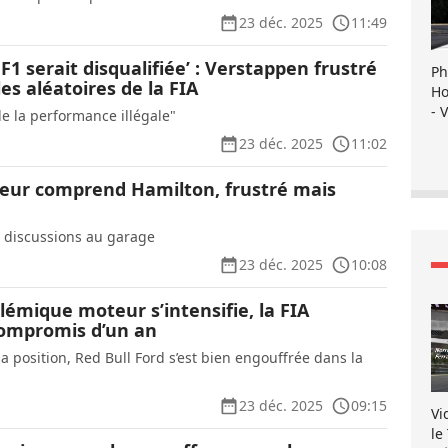
23 déc. 2025
11:49
 F1 serait disqualifiée’ : Verstappen frustré
Ph
les aléatoires de la FIA
Ho
- 
e la performance illégale"
23 déc. 2025
11:02
eur comprend Hamilton, frustré mais
, discussions au garage
23 déc. 2025
10:08
olémique moteur s’intensifie, la FIA
ompromis d’un an
 position, Red Bull Ford s’est bien engouffrée dans la
23 déc. 2025
09:15
Vi
le