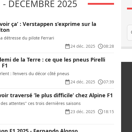
 - DÉCEMBRE 2025
 voir ça’ : Verstappen s’exprime sur la
Re
lton
a détresse du pilote Ferrari
24 déc. 2025
08:28
emi de la Terre : ce que les pneus Pirelli
 F1
rlent : l’envers du décor côté pneus
24 déc. 2025
07:39
ir traversé ’le plus difficile’ chez Alpine F1
n des attentes" ces trois dernières saisons
23 déc. 2025
18:15
ison F1 2025 - Fernando Alonso