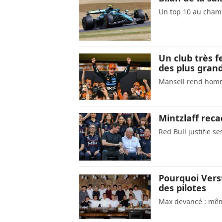
Un top 10 au champ
Un club très f
des plus gran
Mansell rend hom
Mintzlaff rec
Red Bull justifie se
Pourquoi Vers
des pilotes
Max devancé : même