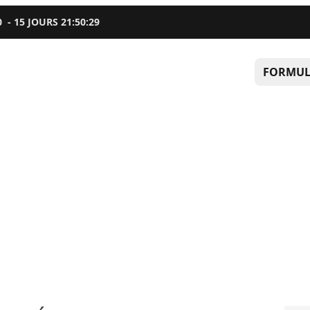
0
-
15
JOURS
21
:
50
:
28
FORMUL