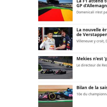
La F1 attend 
GP d’Allemag
Domenicali n’est p
La nouvelle èr
de Verstappen
Villeneuve y croit,
Mekies n’est ’p
Le directeur de Re
Bilan de la sai
10e du championna