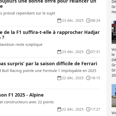
toujours une bonne offre pour relancer un
Dé
ne
Gr
Ho
as pressé cependant sur le sujet
23 déc. 2025
08:24
e de la F1 suffira-t-elle à rapprocher Hadjar
 ?
 Davidson reste sceptique
Vi
23 déc. 2025
07:31
le
Dé
as surpris’ par la saison difficile de Ferrari
Gr
Gr
d Bull Racing pointe une Formule 1 impitoyable en 2025
20
22 déc. 2025
18:15
son F1 2025 - Alpine
t constructeurs avec 22 points
22 déc. 2025
17:27
Vi