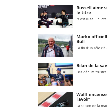
Russell aimera
le titre
"C’est le seul pilo
Marko officie
Bull
La fin d’un rôle clé
Bilan de la sai
Des débuts frustr
Wolff encense 
l’avoir’
La saison de la ma