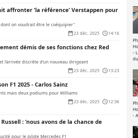
it affronter ’la référence’ Verstappen pour
te dont on voudrait être le coéquipier"
23 déc. 2025
14:16
Ph
Ho
llement démis de ses fonctions chez Red
- 
du
 et l’arrivée discrète d’un nouveau dirigeant
23 déc. 2025
13:23
son F1 2025 - Carlos Sainz
ants mais deux podiums pour Williams
23 déc. 2025
12:36
Ph
Ho
- 
Russell : ’nous avons de la chance de
turité pour le pilote Mercedes F1