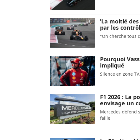
’La moitié des
par les contrô
"On cherche tous d
Pourquoi Vass
impliqué
Silence en zone TV
F1 2026 : La p
envisage un c
Mercedes défend sa
faille