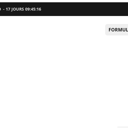
0
-
17
JOURS
09
:
45
:
15
FORMUL