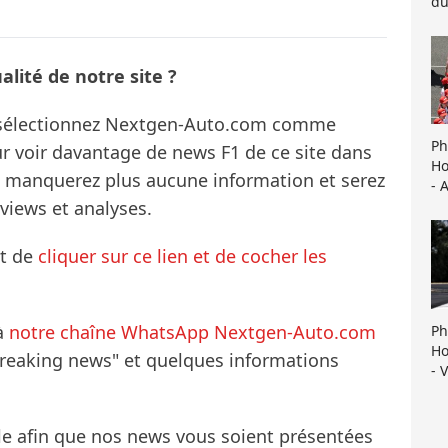
du
lité de notre site ?
s sélectionnez Nextgen-Auto.com comme
Ph
ur voir davantage de news F1 de ce site dans
Ho
ne manquerez plus aucune information et serez
- 
rviews et analyses.
it de
cliquer sur ce lien et de cocher les
à
notre chaîne WhatsApp Nextgen-Auto.com
Ph
Ho
breaking news" et quelques informations
- 
le afin que nos news vous soient présentées