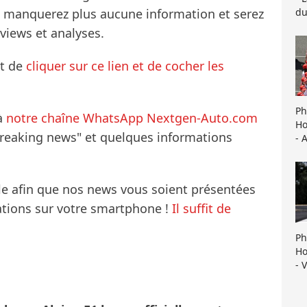
du
ne manquerez plus aucune information et serez
rviews et analyses.
it de
cliquer sur ce lien et de cocher les
Ph
à
notre chaîne WhatsApp Nextgen-Auto.com
Ho
breaking news" et quelques informations
- 
le afin que nos news vous soient présentées
mations sur votre smartphone !
Il suffit de
Ph
Ho
- 