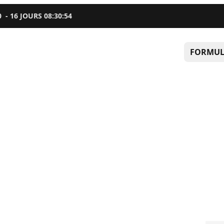
0
-
16
JOURS
08
:
30
:
52
FORMUL