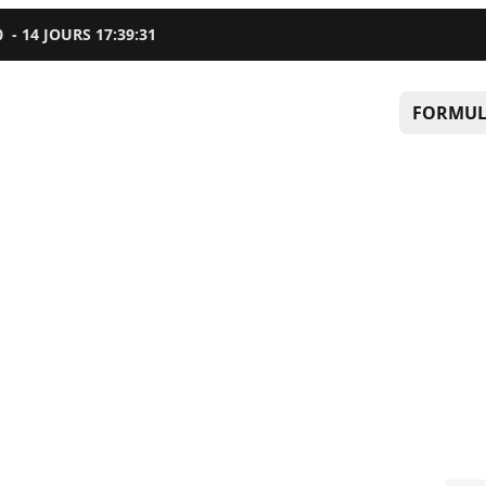
0
-
14
JOURS
17
:
39
:
31
FORMUL