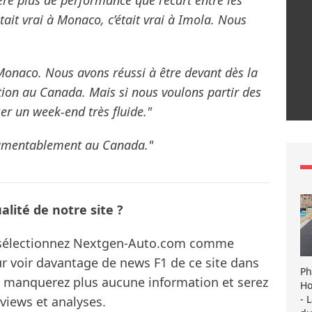
re plus de performance que l’écart entre les
était vrai à Monaco, c’était vrai à Imola. Nous
Monaco. Nous avons réussi à être devant dès la
tion au Canada. Mais si nous voulons partir des
er un week-end très fluide."
 lamentablement au Canada."
lité de notre site ?
s sélectionnez Nextgen-Auto.com comme
ur voir davantage de news F1 de ce site dans
Ph
ne manquerez plus aucune information et serez
Ho
- 
rviews et analyses.