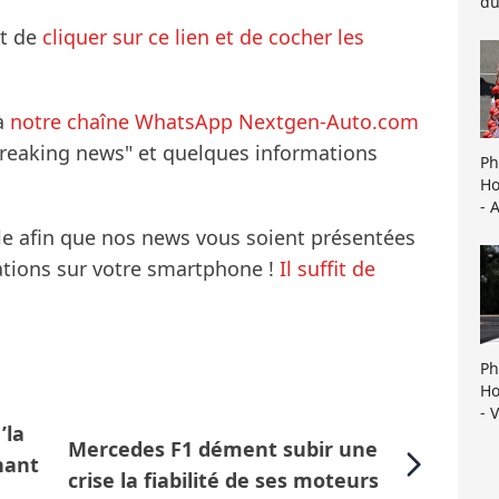
du
it de
cliquer sur ce lien et de cocher les
à
notre chaîne WhatsApp Nextgen-Auto.com
breaking news" et quelques informations
Ph
Ho
- 
le afin que nos news vous soient présentées
mations sur votre smartphone !
Il suffit de
Ph
Ho
- 
’la
Mercedes F1 dément subir une
nant
crise la fiabilité de ses moteurs