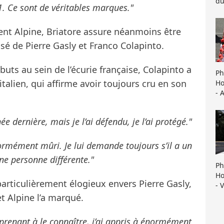
du
. Ce sont de véritables marques."
ent Alpine, Briatore assure néanmoins être
sé de Pierre Gasly et Franco Colapinto.
uts au sein de l’écurie française, Colapinto a
Ph
italien, qui affirme avoir toujours cru en son
Ho
- 
e dernière, mais je l’ai défendu, je l’ai protégé."
ormément mûri. Je lui demande toujours s’il a un
une personne différente."
Ph
Ho
articulièrement élogieux envers Pierre Gasly,
- 
et Alpine l’a marqué.
pprenant à le connaître, j’ai appris à énormément