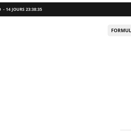
0
-
14
JOURS
23
:
38
:
34
FORMUL