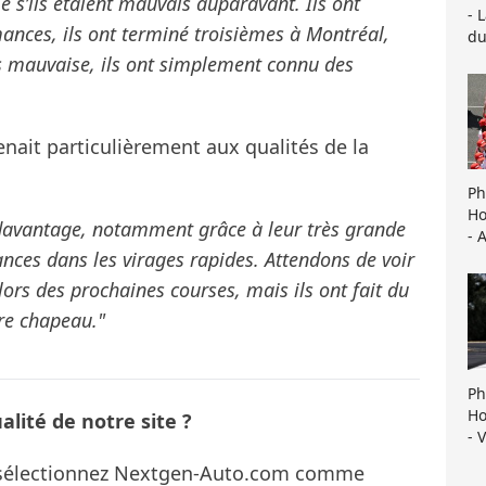
e s’ils étaient mauvais auparavant. Ils ont
- 
mances, ils ont terminé troisièmes à Montréal,
du
as mauvaise, ils ont simplement connu des
nait particulièrement aux qualités de la
Ph
Ho
e davantage, notamment grâce à leur très grande
- 
ances dans les virages rapides. Attendons de voir
 lors des prochaines courses, mais ils ont fait du
otre chapeau."
Ph
Ho
lité de notre site ?
- 
s sélectionnez Nextgen-Auto.com comme