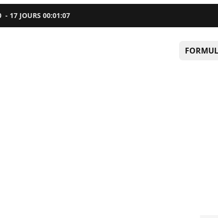
0
-
17
JOURS
00
:
01
:
06
FORMUL