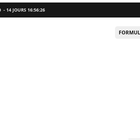
0
-
14
JOURS
16
:
56
:
25
FORMUL