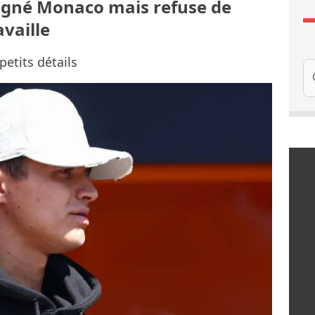
 gagné Monaco mais refuse de
availle
petits détails
Re