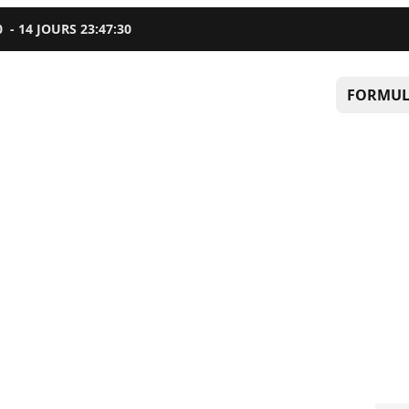
0
-
14
JOURS
23
:
47
:
29
FORMUL