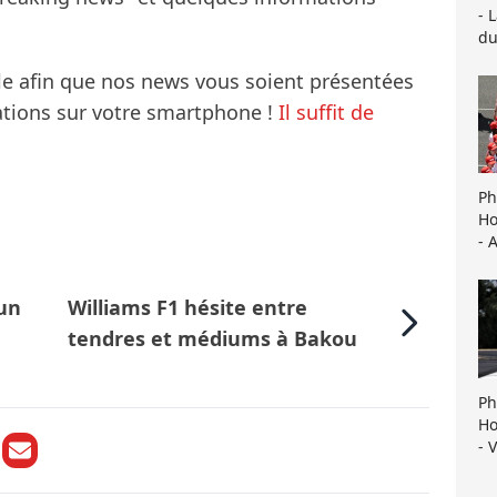
- 
du
le afin que nos news vous soient présentées
mations sur votre smartphone !
Il suffit de
Ph
Ho
- 
 un
Williams F1 hésite entre
tendres et médiums à Bakou
Ph
Ho
- 