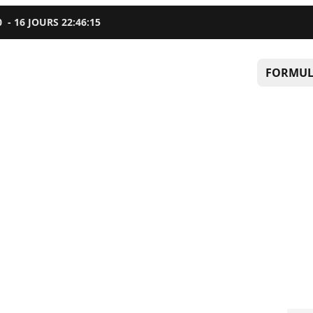
0
-
16
JOURS
22
:
46
:
14
FORMUL