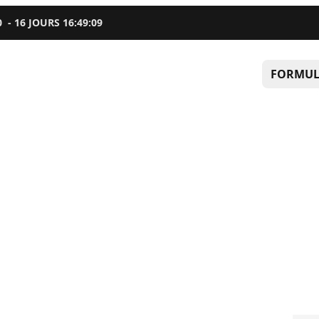
0
-
16
JOURS
16
:
49
:
08
FORMUL