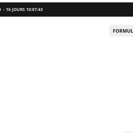
0
-
16
JOURS
10
:
07
:
42
FORMUL