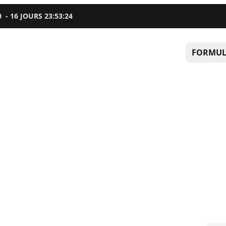
0
-
16
JOURS
23
:
53
:
23
FORMUL