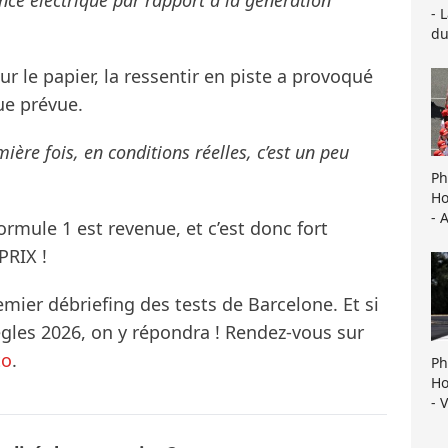
- 
du
ur le papier, la ressentir en piste a provoqué
ue prévue.
ière fois, en conditions réelles, c’est un peu
Ph
Ho
- 
ormule 1 est revenue, et c’est donc fort
PRIX !
mier débriefing des tests de Barcelone. Et si
ègles 2026, on y répondra ! Rendez-vous sur
to
.
Ph
Ho
- 