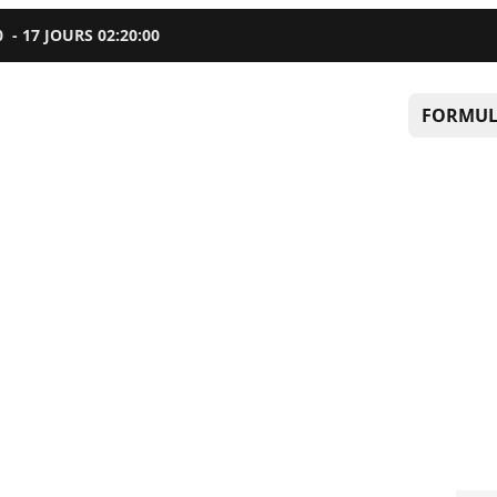
0
-
17
JOURS
02
:
19
:
59
FORMUL