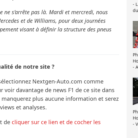
- 
du
e ne s’arrête pas là. Mardi et mercredi, nous
Mercedes et de Williams, pour deux journées
pement visant à définir la structure des pneus
Ph
Ho
lité de notre site ?
- 
s sélectionnez Nextgen-Auto.com comme
ur voir davantage de news F1 de ce site dans
ne manquerez plus aucune information et serez
rviews et analyses.
Ph
Ho
it de
cliquer sur ce lien et de cocher les
- 