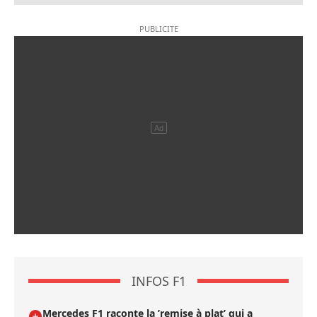
INFOS F1
Mercedes F1 raconte la ’remise à plat’ qui a