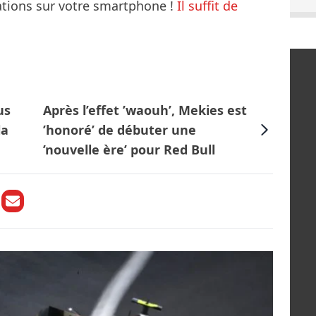
mations sur votre smartphone !
Il suffit de
us
Après l’effet ’waouh’, Mekies est
la
’honoré’ de débuter une
’nouvelle ère’ pour Red Bull