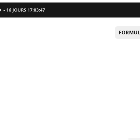
0
-
16
JOURS
17
:
03
:
46
FORMUL