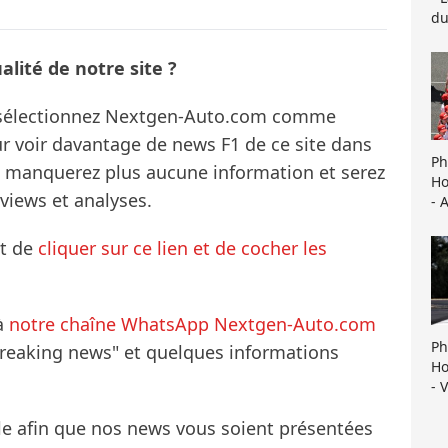
du
lité de notre site ?
s sélectionnez Nextgen-Auto.com comme
ur voir davantage de news F1 de ce site dans
Ph
ne manquerez plus aucune information et serez
Ho
rviews et analyses.
- 
it de
cliquer sur ce lien et de cocher les
à
notre chaîne WhatsApp Nextgen-Auto.com
Ph
breaking news" et quelques informations
Ho
- 
le afin que nos news vous soient présentées