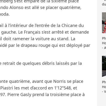
enberg s’est emparé de la sixième place
du
ando Alonso est allé se placer quatrième,
noda.
l à l’intérieur de l’entrée de la Chicane du
re gauche. Le Français s’est arrêté et demande
il doit ramener la voiture au stand. La
Ph
Ho
e aidé par le drapeau rouge qui est déployé par
- 
 retrait de quelques débris laissés par la
nte quatrième, avant que Norris se place
Ph
Ho
iastri les met d’accord en 1’12"548, et
- 
7. Pierre Gasly prend la troisième place à