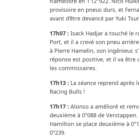
n’améliore en 1’12"922. Nico Hülk
provisoire en pneus durs, et Fern
avant d’être devancé par Yuki Tsu
17h07 :
Isack Hadjar a touché le rai
Port, et il a crevé son pneu arriè
à Pierre Hamelin, son ingénieur, s’
réponse est positive, et il va êtr
les commissaires.
17h13 :
La séance reprend après le
Racing Bulls !
17h17 :
Alonso a amélioré et remo
deuxième à 0"088 de Verstappen. P
Hamilton se place deuxième à 0"19
0"239.