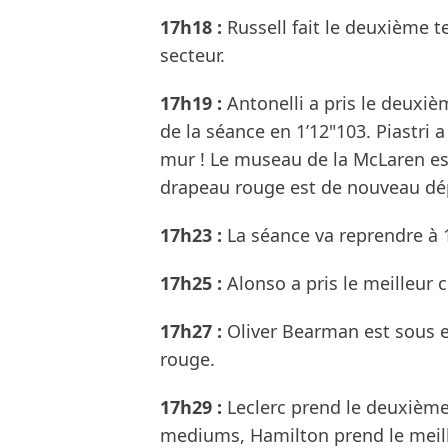
17h18 :
Russell fait le deuxième t
secteur.
17h19 :
Antonelli a pris le deuxiè
de la séance en 1’12"103. Piastri a 
mur ! Le museau de la McLaren est 
drapeau rouge est de nouveau dép
17h23 :
La séance va reprendre à 
17h25 :
Alonso a pris le meilleur 
17h27 :
Oliver Bearman est sous 
rouge.
17h29 :
Leclerc prend le deuxième
mediums, Hamilton prend le meill