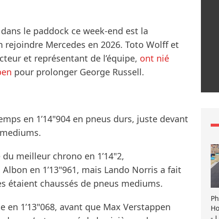
dans le paddock ce week-end est la
n rejoindre Mercedes en 2026. Toto Wolff et
cteur et représentant de l’équipe,
ont nié
pen
pour prolonger George Russell.
temps en 1’14"904 en pneus durs, juste devant
s mediums.
du meilleur chrono en 1’14"2,
Albon en 1’13"961, mais Lando Norris a fait
tes étaient chaussés de pneus mediums.
Ph
ite en 1’13"068, avant que Max Verstappen
Ho
- 