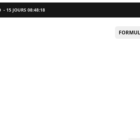
0
-
15
JOURS
08
:
48
:
17
FORMUL