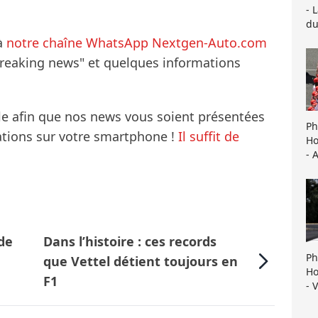
- 
du
à
notre chaîne WhatsApp Nextgen-Auto.com
breaking news" et quelques informations
le afin que nos news vous soient présentées
Ph
mations sur votre smartphone !
Il suffit de
Ho
- 
 de
Dans l’histoire : ces records
Ph
que Vettel détient toujours en
Ho
F1
- 