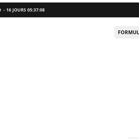
0
-
16
JOURS
05
:
37
:
07
FORMUL