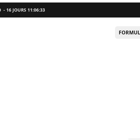
0
-
16
JOURS
11
:
06
:
32
FORMUL