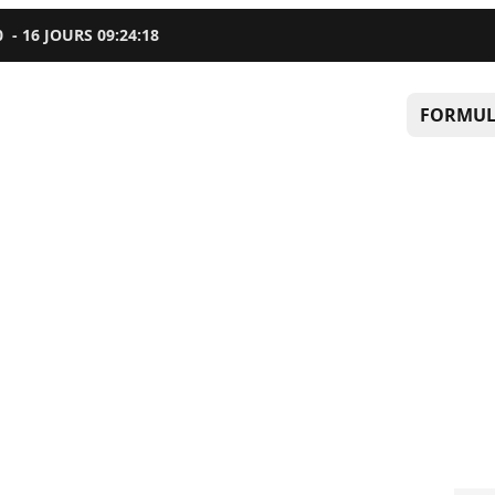
0
-
16
JOURS
09
:
24
:
17
FORMUL